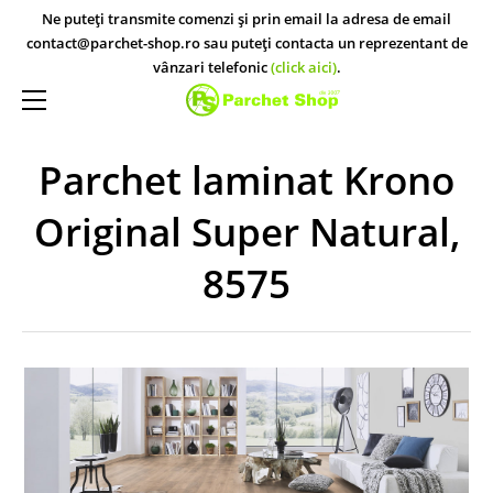
ACASĂ
Ne puteți transmite comenzi și prin email la adresa de email
contact@parchet-shop.ro sau puteți contacta un reprezentant de
PARCHET STUDIO
vânzari telefonic
(click aici)
.
PARCHET STUDIO KRONO ORIGINAL
MAGAZINE
PARCHET STUDIO EGGER
CONTACT
Parchet laminat Krono
PARCHET STUDIO KRONOTEX
Original Super Natural,
8575