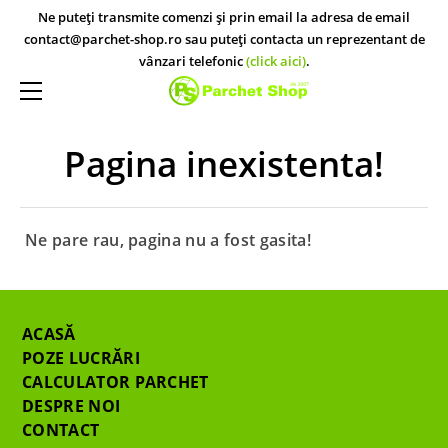
ACASĂ
Ne puteți transmite comenzi și prin email la adresa de email
contact@parchet-shop.ro sau puteți contacta un reprezentant de
PARCHET STUDIO
vânzari telefonic
(click aici)
.
PARCHET STUDIO KRONO ORIGINAL
MAGAZINE
PARCHET STUDIO EGGER
CONTACT
Pagina inexistenta!
PARCHET STUDIO KRONOTEX
Ne pare rau, pagina nu a fost gasita!
ACASĂ
POZE LUCRĂRI
CALCULATOR PARCHET
DESPRE NOI
CONTACT