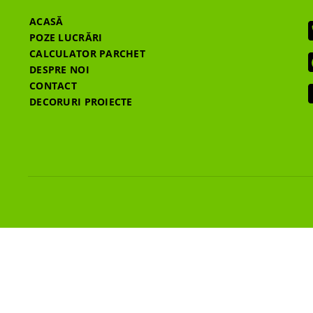
ACASĂ
POZE LUCRĂRI
CALCULATOR PARCHET
DESPRE NOI
CONTACT
DECORURI PROIECTE