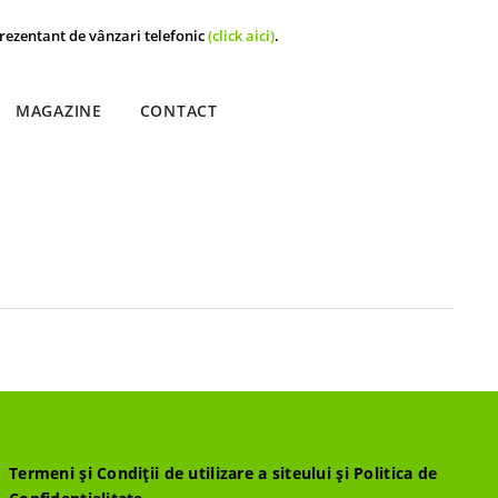
rezentant de vânzari telefonic
(click aici)
.
MAGAZINE
CONTACT
Termeni și Condiții de utilizare a siteului și Politica de