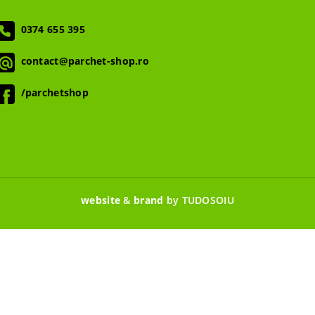
0374 655 395
contact@parchet-shop.ro
/parchetshop
website
&
brand
by TUDOSOIU