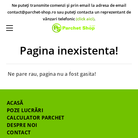
ACASĂ
Ne puteți transmite comenzi și prin email la adresa de email
contact@parchet-shop.ro sau puteți contacta un reprezentant de
PARCHET STUDIO
vânzari telefonic
(click aici)
.
PARCHET STUDIO KRONO ORIGINAL
MAGAZINE
PARCHET STUDIO EGGER
CONTACT
Pagina inexistenta!
PARCHET STUDIO KRONOTEX
Ne pare rau, pagina nu a fost gasita!
ACASĂ
POZE LUCRĂRI
CALCULATOR PARCHET
DESPRE NOI
CONTACT