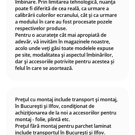
îmbinare. Prin limitarea tehnologică, nuanța
poate fi diferită de cea reală, ca urmare a
calibrării culorilor ecranului, cât și ca urmare
a modului în care au fost procesate pozele
respectivelor produse.
Pentru o acuratețe cât mai apropiată de
adevăr, vă invităm în magazinele noastre,
acolo unde veți găsi toate modelele expuse
pe site, modalitatea și aspectul îmbinărilor,
dar și accesoriile potrivite pentru acestea și
felul în care se asortează.
Prețul cu montaj include transport și montaj,
în București și Ilfov, condiționat de
achiziționarea de la noi a accesoriilor pentru
montaj - folie, plintă etc.
Prețul fără montaj pentru parchet laminat
include transportul în București și Ilfov.