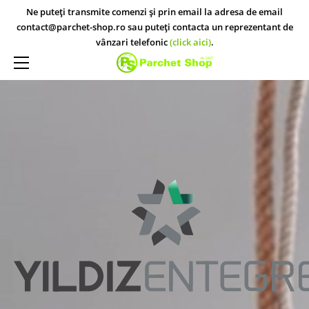
ACASĂ
Ne puteți transmite comenzi și prin email la adresa de email
contact@parchet-shop.ro sau puteți contacta un reprezentant de
PARCHET STUDIO
vânzari telefonic
(click aici)
.
PARCHET STUDIO KRONO ORIGINAL
MAGAZINE
PARCHET STUDIO EGGER
CONTACT
PARCHET STUDIO KRONOTEX